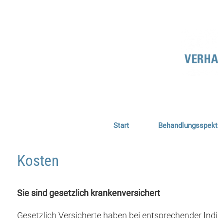
Zum
Inhalt
springen
Start
Behandlungsspek
Kosten
Sie sind gesetzlich krankenversichert
Gesetzlich Versicherte haben bei entsprechender In