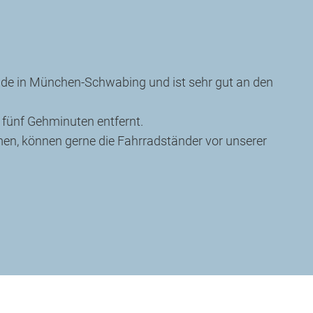
äude in München-Schwabing und ist sehr gut an den
a fünf Gehminuten entfernt.
en, können gerne die Fahrradständer vor unserer